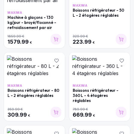
MAXIMA
Boissons réfrigérateur - 50
MAXIMA
L - 2 étagères réglables
Machine à glaçons - 130
kg/jour - broyé/floconné -
refroidissement par air
1859.99
€
329.99
€
1579.99
223.99
€
€
MAXIMA
MAXIMA
Boissons réfrigérateur - 80
Boissons réfrigérateur -
L - 2 étagères réglables
360 L - 4 étagères
réglables
359.99
€
789.99
€
309.99
669.99
€
€