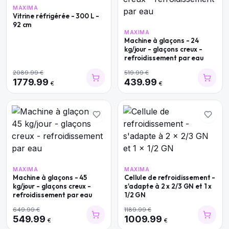
MAXIMA
Vitrine réfrigérée - 300 L -
92 cm
MAXIMA
Machine à glaçons - 24
kg/jour - glaçons creux -
refroidissement par eau
2089.99
€
519.99
€
1779.99
439.99
€
€
MAXIMA
MAXIMA
Machine à glaçons - 45
Cellule de refroidissement -
kg/jour - glaçons creux -
s'adapte à 2 x 2/3 GN et 1 x
refroidissement par eau
1/2 GN
649.99
€
1189.99
€
549.99
1009.99
€
€