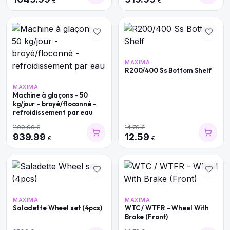
€
€
MAXIMA
R200/400 Ss Bottom Shelf
MAXIMA
Machine à glaçons - 50
kg/jour - broyé/floconné -
refroidissement par eau
1109.99
€
14.79
€
939.99
12.59
€
€
MAXIMA
MAXIMA
Saladette Wheel set (4pcs)
WTC / WTFR - Wheel With
Brake (Front)