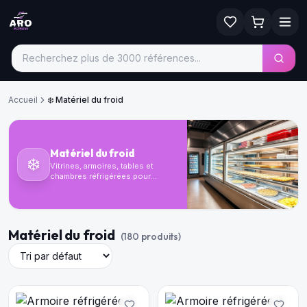
Accueil
❄️
Matériel du froid
Matériel du froid
❄️
Vitrines, armoires, tables et
chambres réfrigérées pour
conserver vos produits dans
des conditions optimales.
Matériel du froid
(
180
produit
s
)