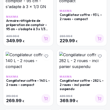
MAXIMA
Congélateur coffre - 93 L -
MAXIMA
2 roues - compact
Armoire réfrigérée de
préperation de comptoir -
95 cm - s'adapte à 3 x 1/3
GN
409.99
€
269.99
€
349.99
229.99
€
€
MAXIMA
MAXIMA
Congélateur coffre - 140 L -
Congélateur coffre - 282 L -
2 roues - compact
2 roues - incl panier
suspendu
319.99
€
439.99
€
269.99
369.99
€
€