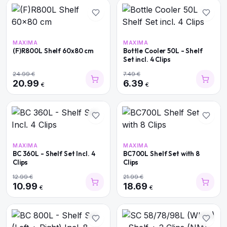
MAXIMA
MAXIMA
(F)R800L Shelf 60x80 cm
Bottle Cooler 50L - Shelf
Set incl. 4 Clips
24.99
€
7.49
€
20.99
6.39
€
€
MAXIMA
MAXIMA
BC 360L - Shelf Set Incl. 4
BC700L Shelf Set with 8
Clips
Clips
12.99
€
21.99
€
10.99
18.69
€
€