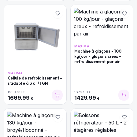
MAXIMA
Machine à glaçons - 100
kg/jour - glaçons creux -
refroidissement par air
MAXIMA
Cellule de refroidissement -
s'adapte à 3 x 1/1 GN
1959.99
€
1679.99
€
1669.99
1429.99
€
€