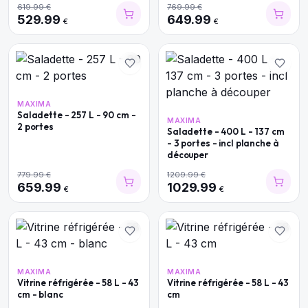
619.99
€
769.99
€
529.99
649.99
€
€
MAXIMA
Saladette - 257 L - 90 cm -
MAXIMA
2 portes
Saladette - 400 L - 137 cm
- 3 portes - incl planche à
découper
779.99
€
1209.99
€
659.99
1029.99
€
€
MAXIMA
MAXIMA
Vitrine réfrigérée - 58 L - 43
Vitrine réfrigérée - 58 L - 43
cm - blanc
cm