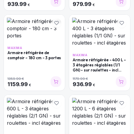
939.99
979.99
€
€
MAXIMA
Armoire réfrigérée de
MAXIMA
comptoir - 180 cm - 3 portes
Armoire réfrigérée - 400 L -
3 étagères réglables (1/1
GN) - sur roulettes - incl
étagères
1359.99
€
1179.99
€
1159.99
936.99
€
€