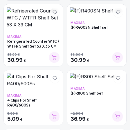
MAXIMA
(F)R400SN Shelf set
MAXIMA
Refrigerated Counter WTC /
WTFR Shelf Set 53 X 33 CM
35.99
€
36.99
€
30.99
30.99
€
€
MAXIMA
(F)R800 Shelf Set
MAXIMA
4 Clips For Shelf
R400/600Ss
5.99
€
42.99
€
5.09
36.99
€
€