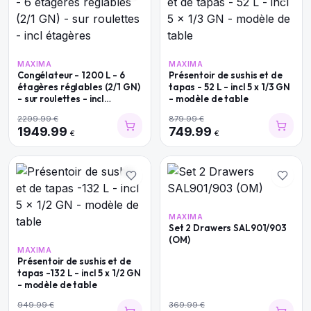
MAXIMA
MAXIMA
Congélateur - 1200 L - 6
Présentoir de sushis et de
étagères réglables (2/1 GN)
tapas - 52 L - incl 5 x 1/3 GN
- sur roulettes - incl
- modèle de table
étagères
2299.99
€
879.99
€
1949.99
749.99
€
€
MAXIMA
Set 2 Drawers SAL901/903
(OM)
MAXIMA
Présentoir de sushis et de
tapas -132 L - incl 5 x 1/2 GN
- modèle de table
949.99
€
369.99
€