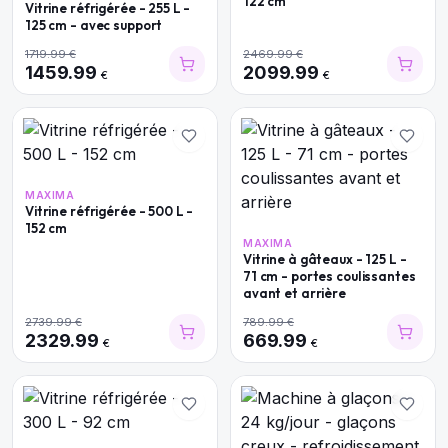
122 cm
Vitrine réfrigérée - 255 L -
125 cm - avec support
1719.99
€
2469.99
€
1459.99
2099.99
€
€
MAXIMA
Vitrine réfrigérée - 500 L -
152 cm
MAXIMA
Vitrine à gâteaux - 125 L -
71 cm - portes coulissantes
avant et arrière
2739.99
€
789.99
€
2329.99
669.99
€
€