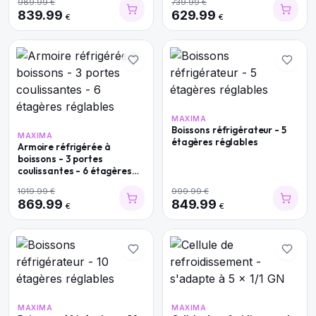
989.99
€
739.99
€
839.99
629.99
€
€
MAXIMA
Boissons réfrigérateur - 5
MAXIMA
étagères réglables
Armoire réfrigérée à
boissons - 3 portes
coulissantes - 6 étagères
réglables
1019.99
€
999.99
€
869.99
849.99
€
€
MAXIMA
MAXIMA