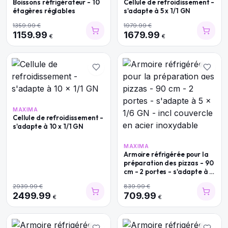
Boissons réfrigérateur - 10
Cellule de refroidissement -
étagères réglables
s'adapte à 5 x 1/1 GN
1359.99
€
1979.99
€
1159.99
1679.99
€
€
MAXIMA
Cellule de refroidissement -
s'adapte à 10 x 1/1 GN
MAXIMA
Armoire réfrigérée pour la
préparation des pizzas - 90
cm - 2 portes - s'adapte à 5
x 1/6 GN - incl couvercle en
2939.99
€
839.99
€
acier inoxydable
2499.99
709.99
€
€