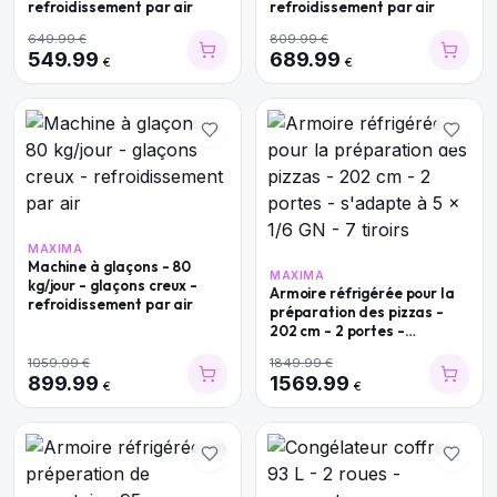
refroidissement par air
refroidissement par air
649.99
€
809.99
€
549.99
689.99
€
€
MAXIMA
Machine à glaçons - 80
MAXIMA
kg/jour - glaçons creux -
Armoire réfrigérée pour la
refroidissement par air
préparation des pizzas -
202 cm - 2 portes -
s'adapte à 5 x 1/6 GN - 7
1059.99
€
1849.99
€
tiroirs
899.99
1569.99
€
€