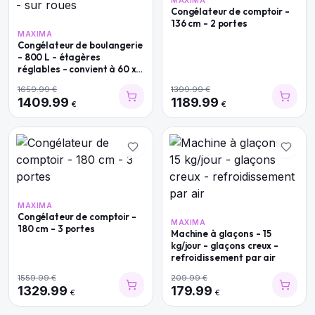
MAXIMA
Congélateur de comptoir -
136 cm - 2 portes
MAXIMA
Congélateur de boulangerie
- 800 L - étagères
réglables - convient à 60 x
40 cm - sur roues
1659.99
€
1399.99
€
1409.99
1189.99
€
€
MAXIMA
Congélateur de comptoir -
MAXIMA
180 cm - 3 portes
Machine à glaçons - 15
kg/jour - glaçons creux -
refroidissement par air
1559.99
€
209.99
€
1329.99
179.99
€
€