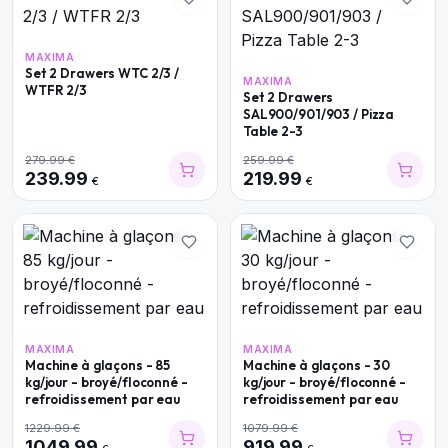
MAXIMA
Set 2 Drawers WTC 2/3 /
MAXIMA
WTFR 2/3
Set 2 Drawers
SAL900/901/903 / Pizza
Table 2-3
279.99
€
259.99
€
239.99
219.99
€
€
MAXIMA
MAXIMA
Machine à glaçons - 85
Machine à glaçons - 30
kg/jour - broyé/floconné -
kg/jour - broyé/floconné -
refroidissement par eau
refroidissement par eau
1229.99
€
1079.99
€
1049.99
919.99