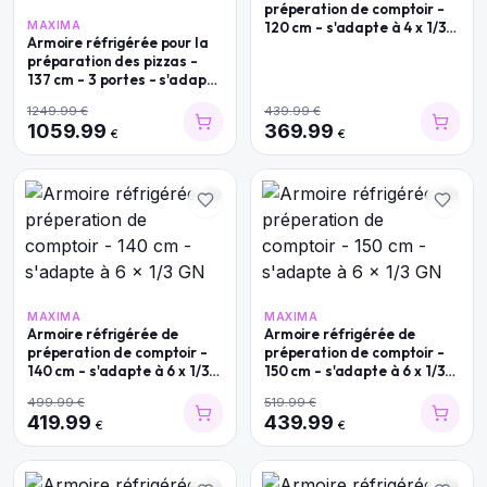
préperation de comptoir -
MAXIMA
120 cm - s'adapte à 4 x 1/3
Armoire réfrigérée pour la
GN
préparation des pizzas -
137 cm - 3 portes - s'adapte
à 8 x 1/6 GN - incl couvercle
1249.99
€
439.99
€
en verre
1059.99
369.99
€
€
MAXIMA
MAXIMA
Armoire réfrigérée de
Armoire réfrigérée de
préperation de comptoir -
préperation de comptoir -
140 cm - s'adapte à 6 x 1/3
150 cm - s'adapte à 6 x 1/3
GN
GN
499.99
€
519.99
€
419.99
439.99
€
€