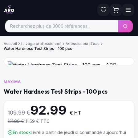
Accueil
Lavage professionnel
Adoucisseur d'eau
Water Hardness Test Strips - 100 pcs
MAXIMA
Water Hardness Test Strips - 100 pcs
92.99
109.99
€
€ HT
131.99
€
111.59
€ TTC
En stock
Livré à partir de jeudi si commandé aujourd'hui