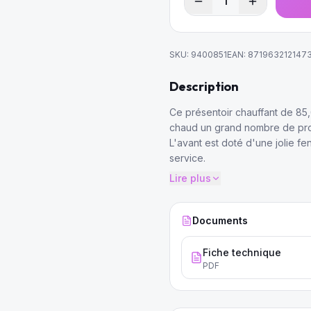
1
SKU:
9400851
EAN:
871963212147
Description
Ce présentoir chauffant de 85,6
chaud un grand nombre de prod
L'avant est doté d'une jolie fen
service.
Lire plus
Documents
Fiche technique
PDF