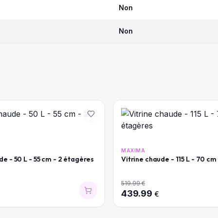
Non
Non
MAXIMA
de - 50 L - 55 cm - 2 étagères
Vitrine chaude - 115 L - 70 cm
519.99
€
439.99
€