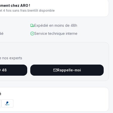
ment chez ARO !
t 4 fois sans frais bientôt disponible
Expédié en moins de 48h
ié
Service technique interne
e nos experts
9 48
Rappelle-moi
é