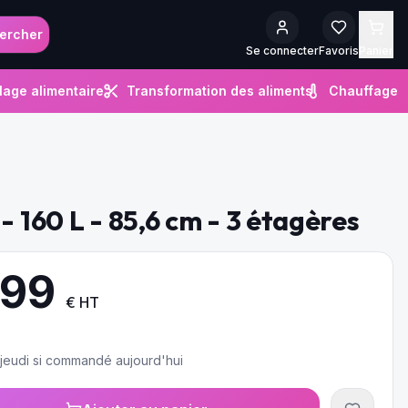
ercher
Se connecter
Favoris
Panier
lage alimentaire
Transformation des aliments
Chauffage
- 160 L - 85,6 cm - 3 étagères
.99
€ HT
e jeudi si commandé aujourd'hui