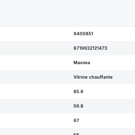
9400851
8719632121473
Maxima
Vitrine chauffante
85.6
56.8
67
56