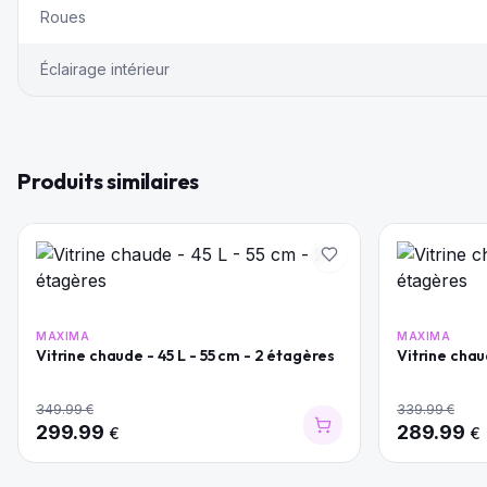
Roues
Éclairage intérieur
Produits similaires
MAXIMA
MAXIMA
Vitrine chaude - 45 L - 55 cm - 2 étagères
Vitrine chau
349.99
€
339.99
€
299.99
289.99
€
€