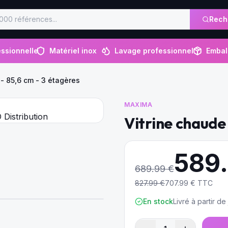
Rech
ssionnelle
Matériel inox
Lavage professionnel
Embal
 - 85,6 cm - 3 étagères
MAXIMA
Vitrine chaude 
589
689.99
€
827.99
€
707.99
€ TTC
En stock
Livré à partir d