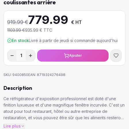
coulissantes arrière
779.99
919.99
€
€ HT
1103.99
€
935.99
€ TTC
En stock
Livré à partir de jeudi si commandé aujourd'hui
1
Ajouter
SKU:
9400850
EAN:
8719324276498
Description
Ce réfrigérateur d'exposition professionnel est doté d'une
finition luxueuse et d'une magnifique fenêtre incurvée. C'est un
atout pour tout restaurant, hôtel ou autre entreprise de
restauration, et vous pouvez être sûr que les aliments resteront
frais et réfrigérés pendant longtemps. Il a une grande capacité,
Lire plus