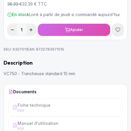
38.39
€
32.39
€ TTC
En stock
Livré à partir de jeudi si commandé aujourd'hui
1
Ajouter
SKU:
9307011
EAN:
8720783971015
Description
VC750 - Trancheuse standard 10 mm
Documents
Fiche technique
PDF
Manuel d'utilisation
PDF