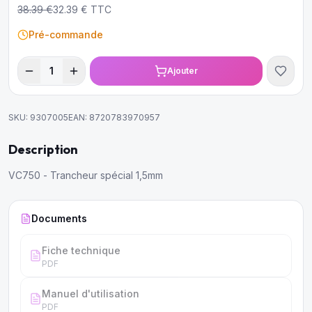
38.39
€
32.39
€ TTC
Pré-commande
1
Ajouter
SKU:
9307005
EAN:
8720783970957
Description
VC750 - Trancheur spécial 1,5mm
Documents
Fiche technique
PDF
Manuel d'utilisation
PDF