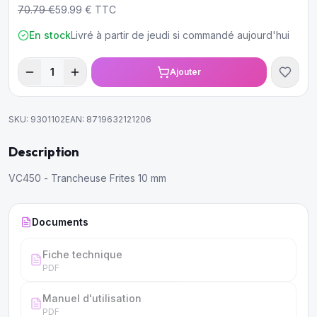
70.79
€
59.99
€ TTC
En stock
Livré à partir de jeudi si commandé aujourd'hui
1
Ajouter
SKU:
9301102
EAN:
8719632121206
Description
VC450 - Trancheuse Frites 10 mm
Documents
Fiche technique
PDF
Manuel d'utilisation
PDF