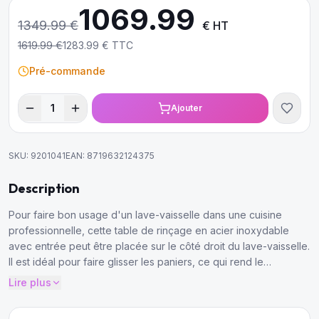
1069.99
1349.99
€
€ HT
1619.99
€
1283.99
€ TTC
Pré-commande
1
Ajouter
SKU:
9201041
EAN:
8719632124375
Description
Pour faire bon usage d'un lave-vaisselle dans une cuisine
professionnelle, cette table de rinçage en acier inoxydable
avec entrée peut être placée sur le côté droit du lave-vaisselle.
Il est idéal pour faire glisser les paniers, ce qui rend le
processus de lavage de la vaisselle encore plus efficace.
Lire plus