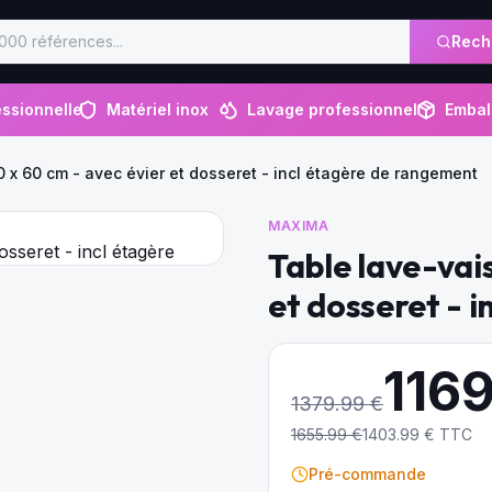
Rech
ssionnelle
Matériel inox
Lavage professionnel
Embal
0 x 60 cm - avec évier et dosseret - incl étagère de rangement
MAXIMA
Table lave-vais
et dosseret - 
116
1379.99
€
1655.99
€
1403.99
€ TTC
Pré-commande