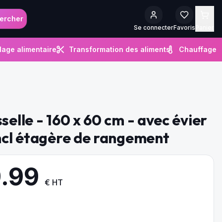
ercher
Se connecter
Favoris
Panier
lage alimentaire
Transformation des aliments
Chauffage
selle - 160 x 60 cm - avec évier
incl étagère de rangement
9.99
€ HT