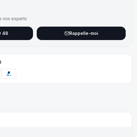
e nos experts
9 48
Rappelle-moi
é