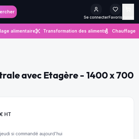
ercher
Se connecter
Favoris
Panier
lage alimentaire
Transformation des aliments
Chauffage
trale avec Etagère - 1400 x 700
€ HT
e jeudi si commandé aujourd'hui