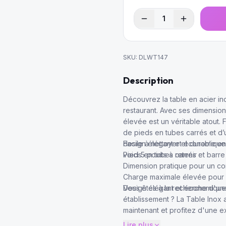
1
SKU:
DLWT147
Description
Découvrez la table en acier i
restaurant. Avec ses dimension
élevée est un véritable atout. 
de pieds en tubes carrés et d’u
design élégant et économique 
Facile à nettoyer et durable e
voici 5 points à retenir :
Pieds en tubes carrés et barre 
Dimension pratique pour un co
Charge maximale élevée pour u
Design élégant et économique
Vous êtes à la recherche d'une
établissement ? La Table Inox
maintenant et profitez d'une e
Lire plus