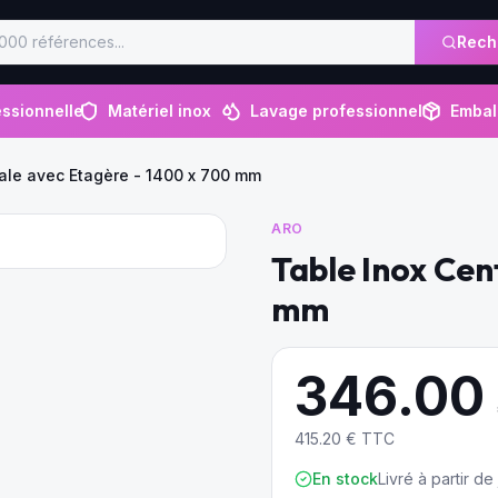
Rech
ssionnelle
Matériel inox
Lavage professionnel
Embal
rale avec Etagère - 1400 x 700 mm
ARO
Table Inox Cen
mm
346.00
415.20
€ TTC
En stock
Livré à partir d