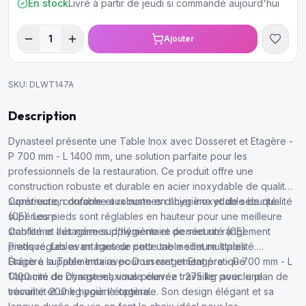
En stock
Livré à partir de jeudi si commandé aujourd'hui
1
Ajouter
SKU:
DLWT147A
Description
Dynasteel présente une Table Inox avec Dosseret et Etagère -
P 700 mm - L 1400 mm, une solution parfaite pour les
professionnels de la restauration. Ce produit offre une
construction robuste et durable en acier inoxydable de qualité
supérieure, conforme aux normes d'hygiène et de sécurité
Construction durable et robuste en acier inoxydable de qualité
(CE). Les pieds sont réglables en hauteur pour une meilleure
supérieure.
stabilité et l'étagère supplémentaire permet un rangement
Conforme aux normes d'hygiène et de sécurité (CE).
pratique. Les avantages de cette table sont multiples :
Pieds réglables en hauteur pour une meilleure stabilité.
Étagère supplémentaire pour un rangement pratique.
Grâce à la Table Inox avec Dosseret et Etagère - P 700 mm - L
Capacité de charge maximale élevée : 275 kg pour le plan de
1400 mm de Dynasteel, vous pourrez travailler avec une
travail et 200 kg pour l'étagère.
sécurité et une hygiène optimale. Son design élégant et sa