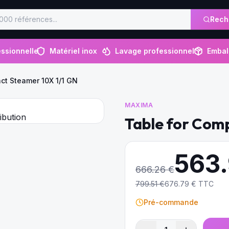
Rech
ssionnelle
Matériel inox
Lavage professionnel
Embal
ct Steamer 10X 1/1 GN
MAXIMA
Table for Com
563
666.26
€
799.51
€
676.79
€ TTC
Pré-commande