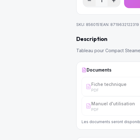
1
SKU:
8560151
EAN:
8719632122319
Description
Tableau pour Compact Steamer
Documents
Fiche technique
PDF
Manuel d'utilisation
PDF
Les documents seront disponib