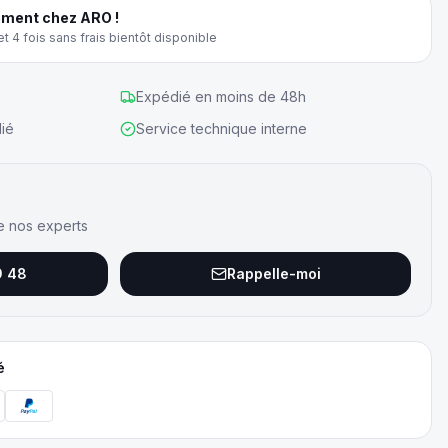
ment chez ARO !
t 4 fois sans frais bientôt disponible
Expédié en moins de 48h
ié
Service technique interne
e nos experts
9 48
Rappelle-moi
é