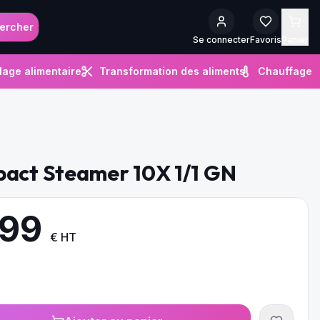
ercher
Se connecter
Favoris
Panier
lage alimentaire
Transformation des aliments
Chauffage
pact Steamer 10X 1/1 GN
.99
€ HT