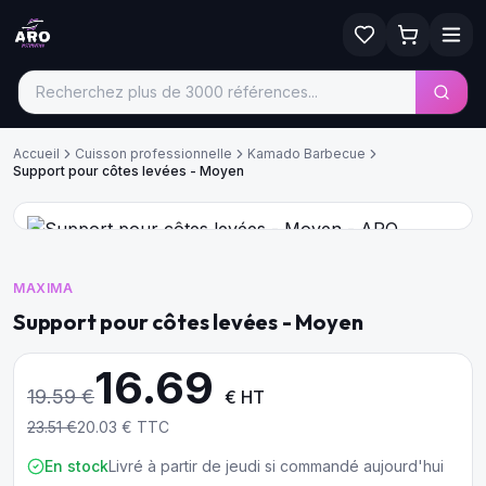
Accueil
Cuisson professionnelle
Kamado Barbecue
Support pour côtes levées - Moyen
MAXIMA
Support pour côtes levées - Moyen
16.69
19.59
€
€ HT
23.51
€
20.03
€ TTC
En stock
Livré à partir de jeudi si commandé aujourd'hui