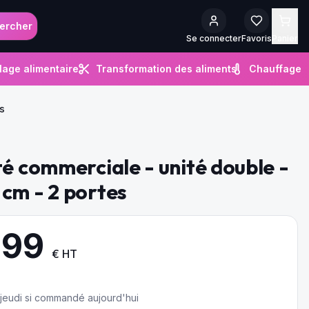
ercher
Se connecter
Favoris
Panier
lage alimentaire
Transformation des aliments
Chauffage
s
té commerciale - unité double -
cm - 2 portes
.99
€ HT
e jeudi si commandé aujourd'hui