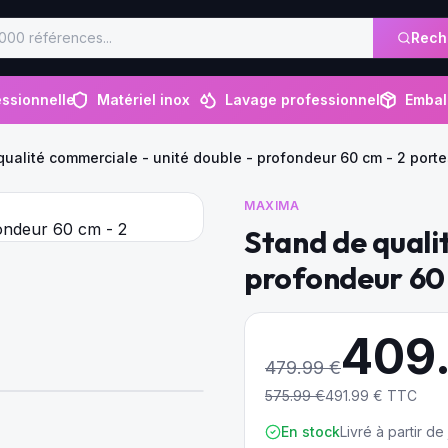
Rech
ssionnelle
Matériel inox
Lavage professionnel
Embal
qualité commerciale - unité double - profondeur 60 cm - 2 porte
MAXIMA
Stand de quali
profondeur 60 
409
479.99
€
575.99
€
491.99
€ TTC
En stock
Livré à partir d