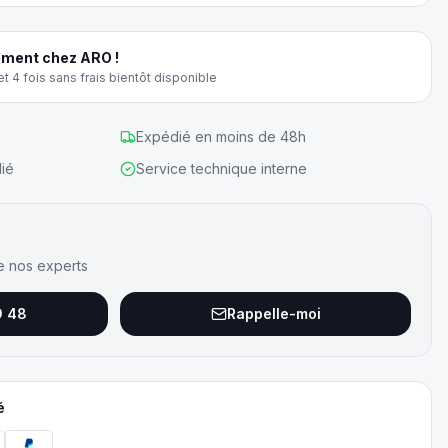
ment chez ARO !
t 4 fois sans frais bientôt disponible
Expédié en moins de 48h
ié
Service technique interne
e nos experts
9 48
Rappelle-moi
é