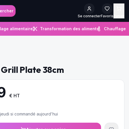
ercher
Se connecter
Favoris
Panier
lage alimentaire
Transformation des aliments
Chauffage
 Grill Plate 38cm
9
€ HT
e jeudi si commandé aujourd'hui