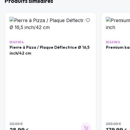
Produits similaires
MAXIMA
MAXIMA
Pierre à Pizza / Plaque Déflectrice Ø 16,5
Premium ka
inch/42 cm
33.99
€
209.99
€
28.99
179.99