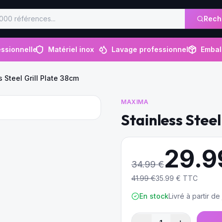
Rech
ssionnelle
Matériel inox
Lavage professionnel
Embal
s Steel Grill Plate 38cm
MAXIMA
Stainless Steel
29.9
34.99
€
41.99
€
35.99
€ TTC
En stock
Livré à partir d