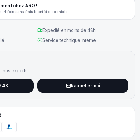
ment chez ARO !
t 4 fois sans frais bientôt disponible
Expédié en moins de 48h
ié
Service technique interne
e nos experts
9 48
Rappelle-moi
é