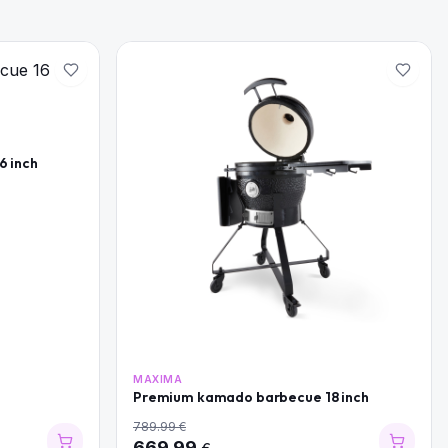
 inch
MAXIMA
Premium kamado barbecue 18 inch
789.99
€
669.99