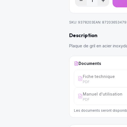
1
SKU:
9378203
EAN:
87203653479
Description
Plaque de gril en acier inoxy
Documents
Fiche technique
PDF
Manuel d'utilisation
PDF
Les documents seront disponib