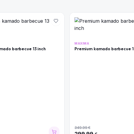
MAXIMA
mado barbecue 13 inch
Premium kamado barbecue 16
349.99
€
299.99