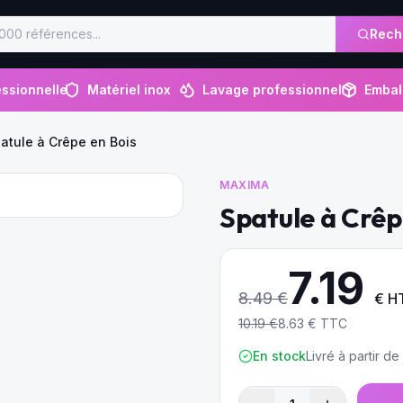
Rech
ssionnelle
Matériel inox
Lavage professionnel
Embal
atule à Crêpe en Bois
MAXIMA
Spatule à Crêp
7.19
8.49
€
€ H
10.19
€
8.63
€ TTC
En stock
Livré à partir d