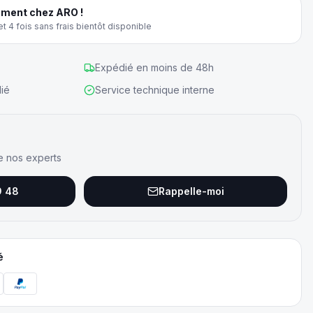
ment chez ARO !
t 4 fois sans frais bientôt disponible
Expédié en moins de 48h
ié
Service technique interne
e nos experts
9 48
Rappelle-moi
é