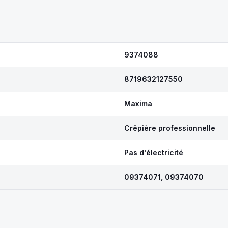
9374088
8719632127550
Maxima
Crêpière professionnelle
Pas d'électricité
09374071, 09374070