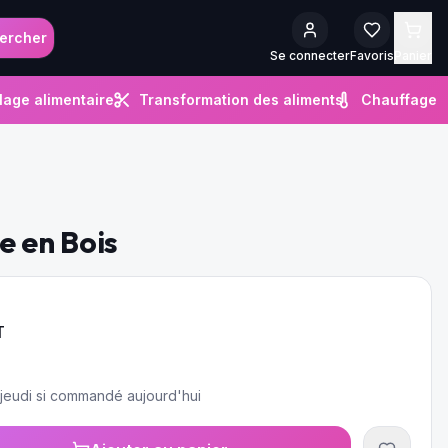
ercher
Se connecter
Favoris
Panier
lage alimentaire
Transformation des aliments
Chauffage
e en Bois
T
e jeudi si commandé aujourd'hui