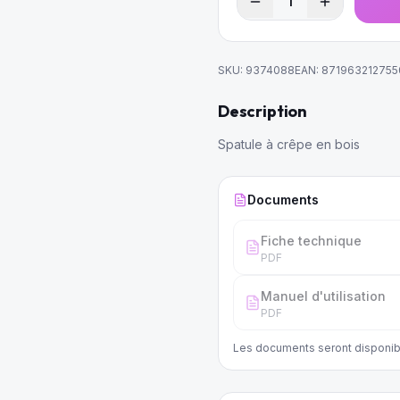
1
SKU:
9374088
EAN:
871963212755
Description
Spatule à crêpe en bois
Documents
Fiche technique
PDF
Manuel d'utilisation
PDF
Les documents seront disponib