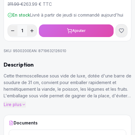
311.99
€
263.99
€ TTC
En stock
Livré à partir de jeudi si commandé aujourd'hui
1
Ajouter
SKU:
9500200
EAN:
8719632126010
Description
Cette thermoscelleuse sous vide de luxe, dotée d'une barre de
soudure de 31 cm, convient pour emballer rapidement et
hermétiquement la viande, le poisson, les légumes et les fruits.
L'emballage sous vide permet de gagner de la place, d'éviter
les brûlures de congélation et de conserver la fraîcheur des
Lire plus
aliments beaucoup plus longtemps, car les bactéries n'ont pas
la possibilité de se développer. La scelleuse dispose d'une
fonction séparée de pulsation et de scellement
Documents