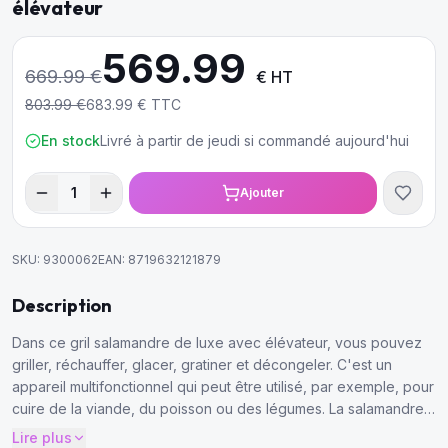
élévateur
569.99
669.99
€
€ HT
803.99
€
683.99
€ TTC
En stock
Livré à partir de jeudi si commandé aujourd'hui
1
Ajouter
SKU:
9300062
EAN:
8719632121879
Description
Dans ce gril salamandre de luxe avec élévateur, vous pouvez
griller, réchauffer, glacer, gratiner et décongeler. C'est un
appareil multifonctionnel qui peut être utilisé, par exemple, pour
cuire de la viande, du poisson ou des légumes. La salamandre
est réglable en hauteur et possède un design américain
Lire plus