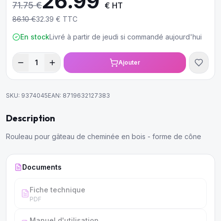
26.99
71.75
€
€ HT
86.10
€
32.39
€ TTC
En stock
Livré à partir de jeudi si commandé aujourd'hui
1
Ajouter
SKU:
9374045
EAN:
8719632127383
Description
Rouleau pour gâteau de cheminée en bois - forme de cône
Documents
Fiche technique
PDF
Manuel d'utilisation