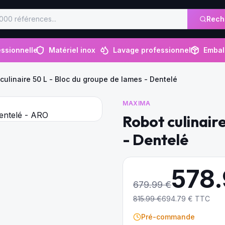
Rech
ssionnelle
Matériel inox
Lavage professionnel
Embal
culinaire 50 L - Bloc du groupe de lames - Dentelé
MAXIMA
Robot culinair
- Dentelé
578
679.99
€
815.99
€
694.79
€ TTC
Pré-commande