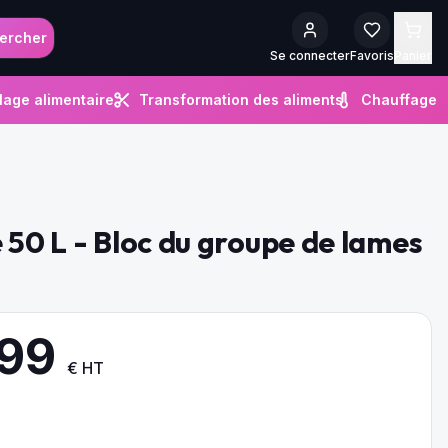
ercher
Se connecter
Favoris
Panier
lage alimentaire
Transformation des aliments
Chauffage
e 50 L - Bloc du groupe de lames
.99
€ HT