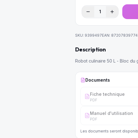
1
SKU:
9399497
EAN:
87207839774
Description
Robot culinaire 50 L - Bloc du
Documents
Fiche technique
PDF
Manuel d'utilisation
PDF
Les documents seront disponib