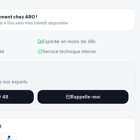
ment chez ARO !
t 4 fois sans frais bientôt disponible
Expédié en moins de 48h
ié
Service technique interne
e nos experts
9 48
Rappelle-moi
é