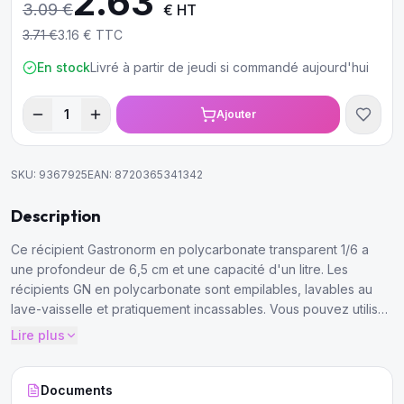
2.63
3.09
€
€ HT
3.71
€
3.16
€ TTC
En stock
Livré à partir de jeudi si commandé aujourd'hui
1
Ajouter
SKU:
9367925
EAN:
8720365341342
Description
Ce récipient Gastronorm en polycarbonate transparent 1/6 a
une profondeur de 6,5 cm et une capacité d'un litre. Les
récipients GN en polycarbonate sont empilables, lavables au
lave-vaisselle et pratiquement incassables. Vous pouvez utiliser
ce récipient avec de nombreux équipements de restauration,
Lire plus
tels que les fours, les équipements de refroidissement, les
bains-marie et les chafing dishes.
Documents