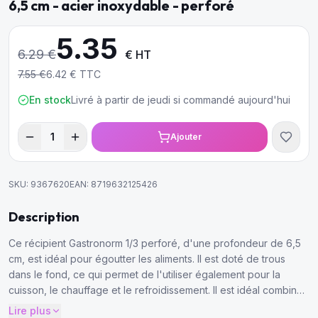
6,5 cm - acier inoxydable - perforé
5.35
6.29
€
€ HT
7.55
€
6.42
€ TTC
En stock
Livré à partir de jeudi si commandé aujourd'hui
1
Ajouter
SKU:
9367620
EAN:
8719632125426
Description
Ce récipient Gastronorm 1/3 perforé, d'une profondeur de 6,5
cm, est idéal pour égoutter les aliments. Il est doté de trous
dans le fond, ce qui permet de l'utiliser également pour la
cuisson, le chauffage et le refroidissement. Il est idéal combiné
avec des récipients GN fermés et des couvercles de 32,5 x
Lire plus