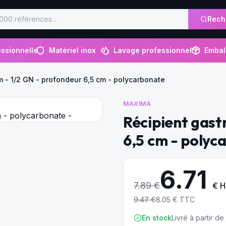
Rech
ssionnelle
Matériel inox
Lavage professionnel
Embal
m - 1/2 GN - profondeur 6,5 cm - polycarbonate
MAXIMA
Récipient gast
6,5 cm - polyc
6.71
7.89
€
€ 
9.47
€
8.05
€ TTC
En stock
Livré à partir d