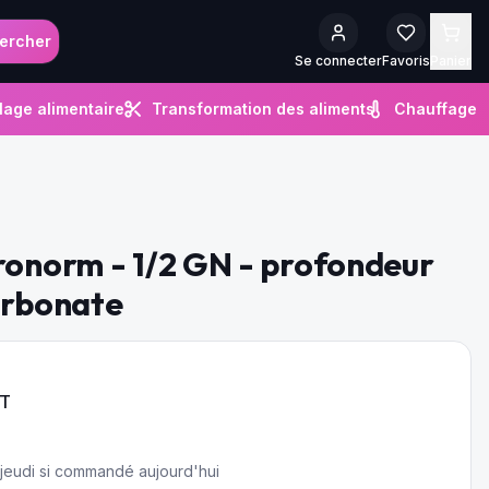
ercher
Se connecter
Favoris
Panier
lage alimentaire
Transformation des aliments
Chauffage
ronorm - 1/2 GN - profondeur
arbonate
HT
e jeudi si commandé aujourd'hui