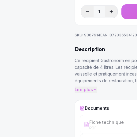
1
SKU:
9367914
EAN:
87203653412
Description
Ce récipient Gastronorm en po
capacité de 4 litres. Les réci
vaisselle et pratiquement inca
équipements de restauration, t
marie et les chafing dishes.
Lire plus
Documents
Fiche technique
PDF