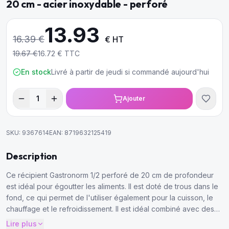
20 cm - acier inoxydable - perforé
13.93
16.39
€
€ HT
19.67
€
16.72
€ TTC
En stock
Livré à partir de jeudi si commandé aujourd'hui
1
Ajouter
SKU:
9367614
EAN:
8719632125419
Description
Ce récipient Gastronorm 1/2 perforé de 20 cm de profondeur
est idéal pour égoutter les aliments. Il est doté de trous dans le
fond, ce qui permet de l'utiliser également pour la cuisson, le
chauffage et le refroidissement. Il est idéal combiné avec des
récipients GN fermés et des couvercles de 32,5 x 26,5cm.
Lire plus