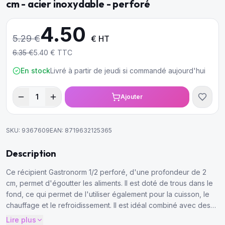
cm - acier inoxydable - perforé
4.50
5.29
€
€ HT
6.35
€
5.40
€ TTC
En stock
Livré à partir de jeudi si commandé aujourd'hui
1
Ajouter
SKU:
9367609
EAN:
8719632125365
Description
Ce récipient Gastronorm 1/2 perforé, d'une profondeur de 2
cm, permet d'égoutter les aliments. Il est doté de trous dans le
fond, ce qui permet de l'utiliser également pour la cuisson, le
chauffage et le refroidissement. Il est idéal combiné avec des
récipients GN fermés et des couvercles de 32,5 x 26,5cm.
Lire plus