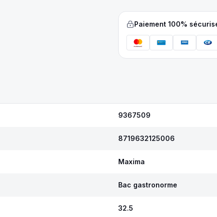
Paiement 100% sécuris
9367509
8719632125006
Maxima
Bac gastronorme
32.5