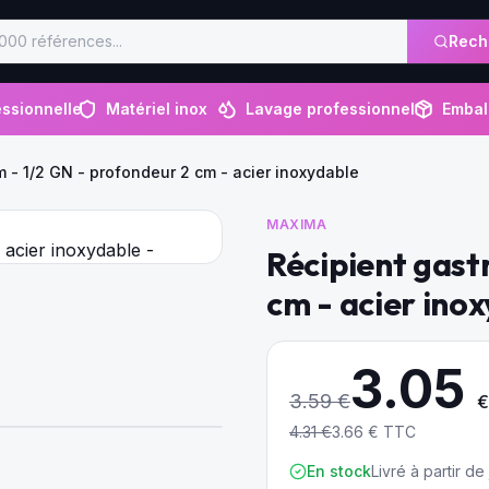
Rech
ssionnelle
Matériel inox
Lavage professionnel
Embal
 - 1/2 GN - profondeur 2 cm - acier inoxydable
MAXIMA
Récipient gast
cm - acier ino
3.05
3.59
€
€
4.31
€
3.66
€ TTC
En stock
Livré à partir d