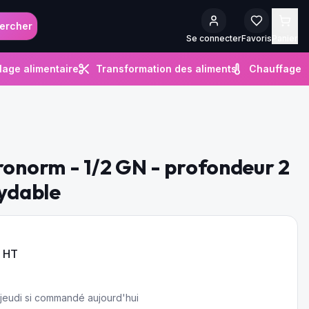
ercher
Se connecter
Favoris
Panier
lage alimentaire
Transformation des aliments
Chauffage
ronorm - 1/2 GN - profondeur 2
xydable
 HT
e jeudi si commandé aujourd'hui