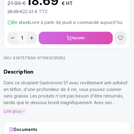
18.69
21.99
€
€ HT
26.39
€
22.43
€ TTC
En stock
Livré à partir de jeudi si commandé aujourd'hui
1
Ajouter
SKU:
9367571
EAN:
8719632125952
Description
Dans ce récipient Gastronorm 1/1 avec revêtement anti-adhésif
en téflon, d'une profondeur de 4 cm, vous pouvez cuisiner
sans graisse. Les produits n'ont pas besoin d'être retournés,
tandis que le dessous brunit magnifiquement. Avec ses
dimensions de 53 x 32,5 cm, ce récipient convient aux pizzas
Lire plus
ou aux gâteaux.
Documents