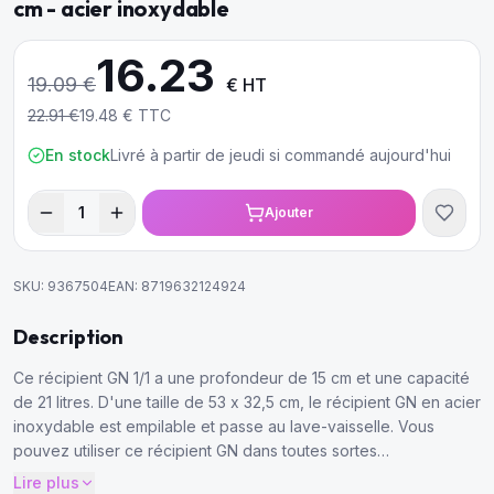
cm - acier inoxydable
16.23
19.09
€
€ HT
22.91
€
19.48
€ TTC
En stock
Livré à partir de jeudi si commandé aujourd'hui
1
Ajouter
SKU:
9367504
EAN:
8719632124924
Description
Ce récipient GN 1/1 a une profondeur de 15 cm et une capacité
de 21 litres. D'une taille de 53 x 32,5 cm, le récipient GN en acier
inoxydable est empilable et passe au lave-vaisselle. Vous
pouvez utiliser ce récipient GN dans toutes sortes
d'équipements de restauration tels que le four ou le bain-marie.
Lire plus