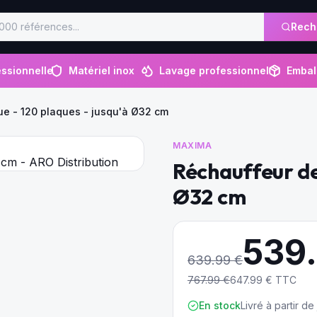
Rech
ssionnelle
Matériel inox
Lavage professionnel
Embal
ue - 120 plaques - jusqu'à Ø32 cm
MAXIMA
Réchauffeur de
Ø32 cm
539
639.99
€
767.99
€
647.99
€ TTC
En stock
Livré à partir d