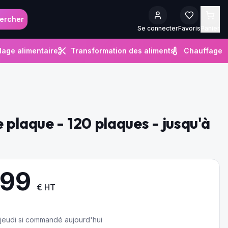
ercher
Se connecter
Favoris
Panier
lage alimentaire
Transformation des aliments
Chauffage
 plaque - 120 plaques - jusqu'à
.99
€ HT
e jeudi si commandé aujourd'hui