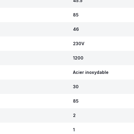
45.5
85
46
230V
1200
Acier inoxydable
30
85
2
1