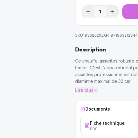
1
SKU:
9362020
EAN:
871963212344
Description
Ce chauffe-assiettes robuste e
temps. C'est l'appareil idéal p
assiettes professionnel est do
diamètre maximal de 32 cm.
Lire plus
Documents
Fiche technique
PDF