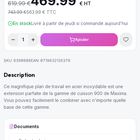
469.99
619.99
€
€ HT
743.99
€
563.99
€ TTC
En stock
Livré à partir de jeudi si commandé aujourd'hui
1
Ajouter
SKU:
9398686
EAN:
8719632126379
Description
Ce magnifique plan de travail en acier inoxydable est une
extension parfaite de la gamme de cuisson 900 de Maxima.
Vous pouvez facilement le combiner avec n'importe quelle
base de cette gamme.
Documents