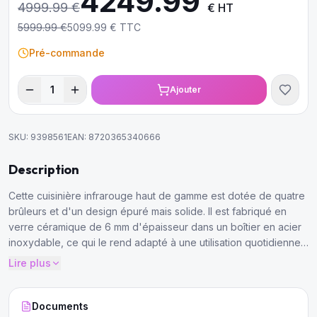
4249.99
4999.99
€
€ HT
5999.99
€
5099.99
€ TTC
Pré-commande
1
Ajouter
SKU:
9398561
EAN:
8720365340666
Description
Cette cuisinière infrarouge haut de gamme est dotée de quatre
brûleurs et d'un design épuré mais solide. Il est fabriqué en
verre céramique de 6 mm d'épaisseur dans un boîtier en acier
inoxydable, ce qui le rend adapté à une utilisation quotidienne
intensive. Toute cuisine de restauration peut compter sur cet
Lire plus
appareil robuste et de qualité supérieure.
Documents