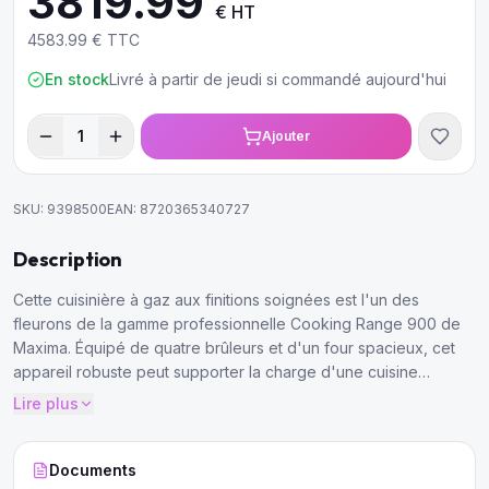
3819.99
€ HT
4583.99
€ TTC
En stock
Livré à partir de jeudi si commandé aujourd'hui
1
Ajouter
SKU:
9398500
EAN:
8720365340727
Description
Cette cuisinière à gaz aux finitions soignées est l'un des
fleurons de la gamme professionnelle Cooking Range 900 de
Maxima.
Équipé de quatre brûleurs et d'un four spacieux, cet
appareil robuste peut supporter la charge d'une cuisine
professionnelle.
Toutes les cuisines de restauration peuvent
Lire plus
compter sur cette conception robuste de première qualité.
Documents