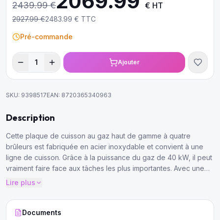
2069.99
2439.99
€
€ HT
2927.99
€
2483.99
€ TTC
Pré-commande
1
Ajouter
SKU:
9398517
EAN:
8720365340963
Description
Cette plaque de cuisson au gaz haut de gamme à quatre
brûleurs est fabriquée en acier inoxydable et convient à une
ligne de cuisson. Grâce à la puissance du gaz de 40 kW, il peut
vraiment faire face aux tâches les plus importantes. Avec une
profondeur de 90 cm, vous pouvez être sûr d'avoir
Lire plus
suffisamment d'espace pour quatre grandes casseroles.
Documents