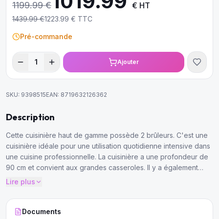
1019.99
1199.99
€
€ HT
1439.99
€
1223.99
€ TTC
Pré-commande
1
Ajouter
SKU:
9398515
EAN:
8719632126362
Description
Cette cuisinière haut de gamme possède 2 brûleurs. C'est une
cuisinière idéale pour une utilisation quotidienne intensive dans
une cuisine professionnelle. La cuisinière a une profondeur de
90 cm et convient aux grandes casseroles. Il y a également
suffisamment d'espace pour alimenter tous les brûleurs avec de
Lire plus
grandes casseroles.
Documents