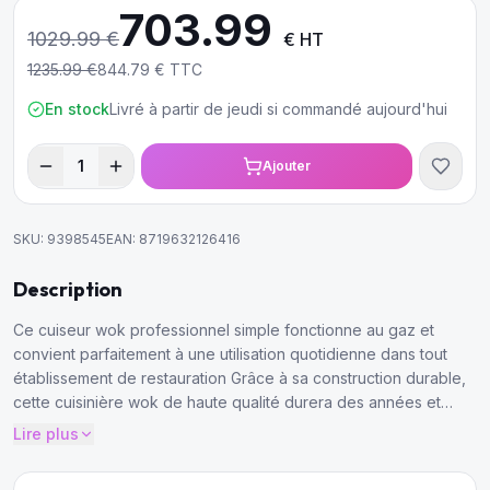
703.99
1029.99
€
€ HT
1235.99
€
844.79
€ TTC
En stock
Livré à partir de jeudi si commandé aujourd'hui
1
Ajouter
SKU:
9398545
EAN:
8719632126416
Description
Ce cuiseur wok professionnel simple fonctionne au gaz et
convient parfaitement à une utilisation quotidienne dans tout
établissement de restauration
Grâce à sa construction durable,
cette cuisinière wok de haute qualité durera des années et
peut vraiment encaisser les coups
La cuisinière wok à gaz est
Lire plus
équipée d'un brûleur en fonte et s'intègre facilement dans une
ligne de cuisson.