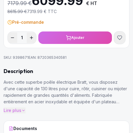
6099.99
7179.99
€
€ HT
8615.99
€
7319.99
€ TTC
Pré-commande
1
Ajouter
SKU:
9398671
EAN:
8720365340581
Description
Avec cette superbe poêle électrique Bratt, vous disposez
d'une capacité de 130 litres pour cuire, rôtir, cuisiner ou mijoter
rapidement de grandes quantités d'aliments. Fabriquée
entièrement en acier inoxydable et équipée d'un plateau
basculant, elle est facile à vider et à nettoyer.
Lire plus
Documents