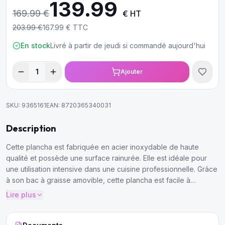
139.99
169.99
€
€ HT
203.99
€
167.99
€ TTC
En stock
Livré à partir de jeudi si commandé aujourd'hui
1
Ajouter
SKU:
9365161
EAN:
8720365340031
Description
Cette plancha est fabriquée en acier inoxydable de haute
qualité et possède une surface rainurée. Elle est idéale pour
une utilisation intensive dans une cuisine professionnelle. Grâce
à son bac à graisse amovible, cette plancha est facile à
nettoyer.
Lire plus