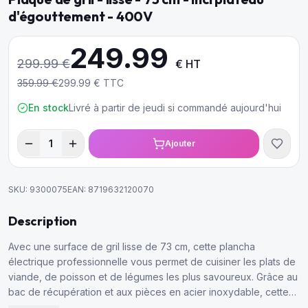
d'égouttement - 400V
249.99
299.99
€
€ HT
359.99
€
299.99
€ TTC
En stock
Livré à partir de jeudi si commandé aujourd'hui
1
Ajouter
SKU:
9300075
EAN:
8719632120070
Description
Avec une surface de gril lisse de 73 cm, cette plancha
électrique professionnelle vous permet de cuisiner les plats de
viande, de poisson et de légumes les plus savoureux. Grâce au
bac de récupération et aux pièces en acier inoxydable, cette
plancha est facile à nettoyer.