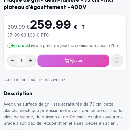
plateau d'égouttement - 400V
259.99
309.99
€
€ HT
371.99
€
311.99
€ TTC
En stock
Livré à partir de jeudi si commandé aujourd'hui
1
Ajouter
SKU:
9300080
EAN:
8719632120087
Description
Avec une surface de gril lisse et rainurée de 73 cm, cette
plancha électrique professionnelle vous permet de cuisiner les
plats de viande, de poisson et de légumes les plus savoureux.
Grâce à son bac de récupération et à ses pièces en acier
inoxydable, cette plancha est facile à nettoyer.