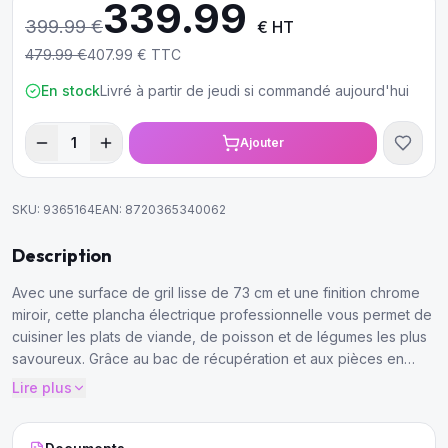
339.99
399.99
€
€ HT
479.99
€
407.99
€ TTC
En stock
Livré à partir de jeudi si commandé aujourd'hui
1
Ajouter
SKU:
9365164
EAN:
8720365340062
Description
Avec une surface de gril lisse de 73 cm et une finition chrome
miroir, cette plancha électrique professionnelle vous permet de
cuisiner les plats de viande, de poisson et de légumes les plus
savoureux. Grâce au bac de récupération et aux pièces en
acier inoxydable, cette plancha est facile à nettoyer.
Lire plus