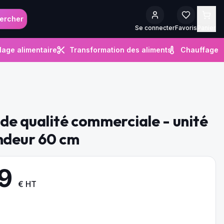
ercher
Se connecter
Favoris
Panier
lage alimentaire
Transformation des aliments
Chauffage
 de qualité commerciale - unité
ndeur 60 cm
9
€ HT