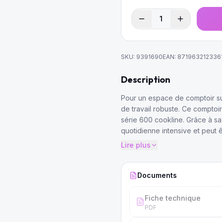
1
SKU:
9391690
EAN:
871963212336
Description
Pour un espace de comptoir sup
de travail robuste. Ce comptoi
série 600 cookline. Grâce à sa 
quotidienne intensive et peut 
Lire plus
Documents
Fiche technique
PDF