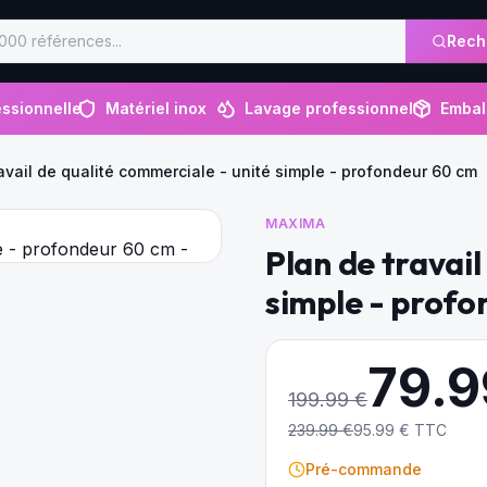
Rech
ssionnelle
Matériel inox
Lavage professionnel
Embal
avail de qualité commerciale - unité simple - profondeur 60 cm
MAXIMA
Plan de travail
simple - profo
79.9
199.99
€
239.99
€
95.99
€ TTC
Pré-commande