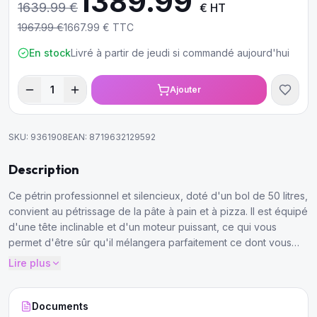
1389.99
1639.99
€
€ HT
1967.99
€
1667.99
€ TTC
En stock
Livré à partir de jeudi si commandé aujourd'hui
1
Ajouter
SKU:
9361908
EAN:
8719632129592
Description
Ce pétrin professionnel et silencieux, doté d'un bol de 50 litres,
convient au pétrissage de la pâte à pain et à pizza. Il est équipé
d'une tête inclinable et d'un moteur puissant, ce qui vous
permet d'être sûr qu'il mélangera parfaitement ce dont vous
avez besoin. Il peut pétrir jusqu'à 30 kg de pâte et dispose de
Lire plus
deux vitesses.
Documents