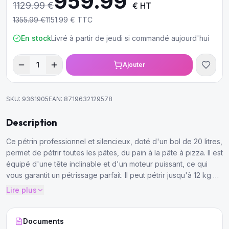
959.99
1129.99
€
€ HT
1355.99
€
1151.99
€ TTC
En stock
Livré à partir de jeudi si commandé aujourd'hui
1
Ajouter
SKU:
9361905
EAN:
8719632129578
Description
Ce pétrin professionnel et silencieux, doté d'un bol de 20 litres,
permet de pétrir toutes les pâtes, du pain à la pâte à pizza. Il est
équipé d'une tête inclinable et d'un moteur puissant, ce qui
vous garantit un pétrissage parfait. Il peut pétrir jusqu'à 12 kg de
pâte et dispose de deux vitesses, ce qui le rend idéal pour les
Lire plus
boulangeries, les supermarchés et les cafés qui cuisinent tous
les jours.
Documents