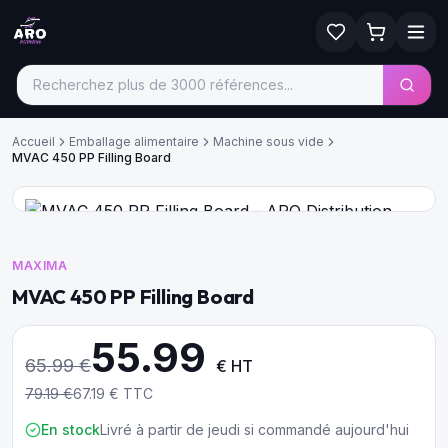
Accueil
Emballage alimentaire
Machine sous vide
MVAC 450 PP Filling Board
MAXIMA
MVAC 450 PP Filling Board
55.99
65.99
€
€ HT
79.19
€
67.19
€ TTC
En stock
Livré à partir de jeudi si commandé aujourd'hui