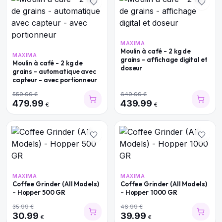
MAXIMA
Moulin à café - 2 kg de
MAXIMA
grains - affichage digital et
Moulin à café - 2 kg de
doseur
grains - automatique avec
capteur - avec portionneur
559.99
€
649.99
€
479.99
439.99
€
€
MAXIMA
MAXIMA
Coffee Grinder (All Models)
Coffee Grinder (All Models)
- Hopper 500 GR
- Hopper 1000 GR
35.99
€
46.99
€
30.99
39.99
€
€