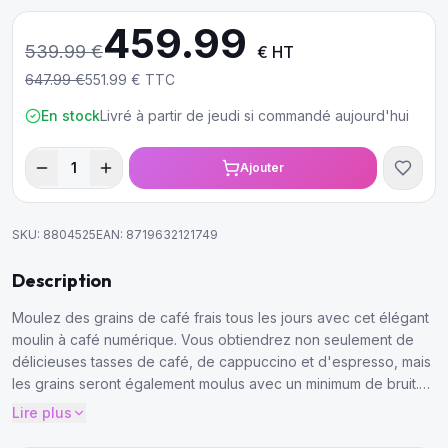
459.99
539.99
€
€ HT
647.99
€
551.99
€ TTC
En stock
Livré à partir de jeudi si commandé aujourd'hui
1
Ajouter
SKU:
8804525
EAN:
8719632121749
Description
Moulez des grains de café frais tous les jours avec cet élégant
moulin à café numérique. Vous obtiendrez non seulement de
délicieuses tasses de café, de cappuccino et d'espresso, mais
les grains seront également moulus avec un minimum de bruit.
Le niveau de mouture du moulin à café est variable et vous
Lire plus
pouvez également ajuster le dosage des grains moulus.