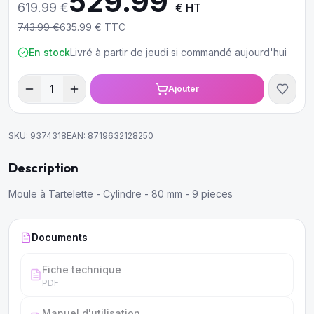
529.99
619.99
€
€ HT
743.99
€
635.99
€ TTC
En stock
Livré à partir de jeudi si commandé aujourd'hui
1
Ajouter
SKU:
9374318
EAN:
8719632128250
Description
Moule à Tartelette - Cylindre - 80 mm - 9 pieces
Documents
Fiche technique
PDF
Manuel d'utilisation