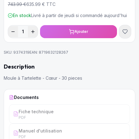
743.99
€
635.99
€ TTC
En stock
Livré à partir de jeudi si commandé aujourd'hui
1
Ajouter
SKU:
9374319
EAN:
8719632128267
Description
Moule à Tartelette - Cœur - 30 pieces
Documents
Fiche technique
PDF
Manuel d'utilisation
PDF