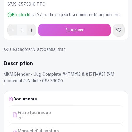
67.19
€
57.59
€ TTC
En stock
Livré à partir de jeudi si commandé aujourd'hui
1
Ajouter
SKU:
9379001
EAN:
8720365345159
Description
MKM Blender - Jug Complete #4TM#12 & #15TM#21 (NM
)convient à l'article 09379000.
Documents
Fiche technique
PDF
Manuel d'utilisation