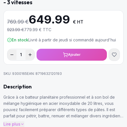
- 3 vitesses
649.99
769.99
€
€ HT
923.99
€
779.99
€ TTC
En stock
Livré à partir de jeudi si commandé aujourd'hui
1
Ajouter
SKU:
9300165
EAN:
8719632120193
Description
Grâce à ce batteur planétaire professionnel et à son bol de
mélange hygiénique en acier inoxydable de 20 litres, vous
pouvez facilement préparer différents types de pâtes. Il est
parfait pour pétrir, battre, remuer et mélanger divers ingrédients
à la vitesse idéale.
Lire plus