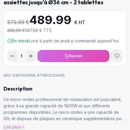
assiettes jusqu'à Ø36 cm - 2 tablettes
489.99
579.99
€
€ HT
695.99
€
587.99
€ TTC
En stock
Livré à partir de jeudi si commandé aujourd'hui
1
Ajouter
SKU:
9367020
EAN:
8719632124405
Description
Ce micro-ondes professionnel de restauration est polyvalent,
grâce à sa grande capacité de 1800W et aux différents
programmes disponibles. Le micro-ondes a une capacité de
30L et dispose de plaques en céramique supplémentaires pour
doubler la capacité
Lire plus